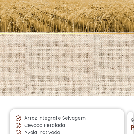
Arroz Integral e Selvagem
G
Cevada Perolada
Aveia Inativada