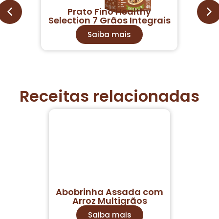
y
Prato Fino Healthy
 &
Selection 7 Grãos Integrais
Saiba mais
Receitas relacionadas
Abobrinha Assada com
Arroz Multigrãos
Saiba mais