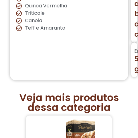
Quinoa Vermelha
Triticale
Canola
Teff e Amaranto
c
E
Veja mais produtos
dessa categoria
P
Se